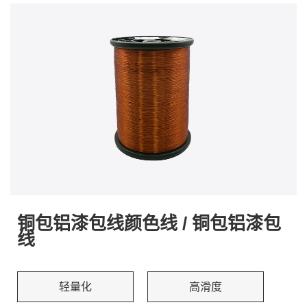
铜包铝漆包线颜色线 / 铜包铝漆包
线
轻量化
高滑度