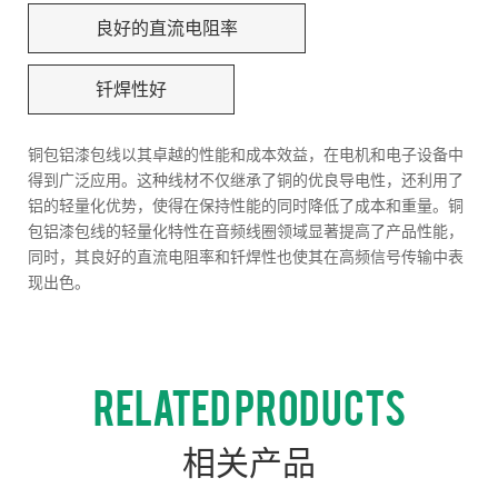
良好的直流电阻率
钎焊性好
铜包铝漆包线以其卓越的性能和成本效益，在电机和电子设备中
得到广泛应用。这种线材不仅继承了铜的优良导电性，还利用了
铝的轻量化优势，使得在保持性能的同时降低了成本和重量。铜
包铝漆包线的轻量化特性在音频线圈领域显著提高了产品性能，
同时，其良好的直流电阻率和钎焊性也使其在高频信号传输中表
现出色。
RELATED PRODUCTS
相关产品